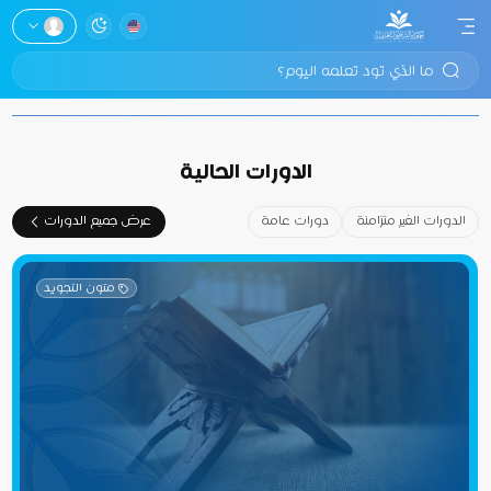
ويسرنا أن نقدم لكم تجربة تدريبية استثنائية
تتيح لكم التعلم من خبراء في المجال التعليمي
لتطوير مهاراتك التعليمية والارتقاء بمسارك
المهني.
الدورات الحالية
مُقترحات لك:
الدورات الغير متزامنة
دورات عامة
عرض جميع الدورات
التراجع الدراسي أسبابه وعلاجه
اتجاهات غرس القيم - اللقاء (10)
تنمية مهارات التركيز لمرحلة رياض الأطفال
متون التجويد